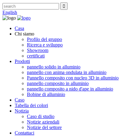
English
Casa
Chi siamo
Profilo del gruppo
Ricerca e sviluppo
Showroom
certificati
Prodotti
pannello solido in alluminio
pannello con anima ondulata in alluminio
Pannello composito con nucleo 3D in alluminio
pannello composito in alluminio
pannello composito a nido d'ape in alluminio
Bobine di alluminio
Caso
Tabella dei colori
Notizia
Caso di studio
Notizie aziendali
Notizie del settore
Contattaci