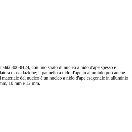
a qualità 3003H24, con uno strato di nucleo a nido d'ape spesso e
ilatura e ossidazione; il pannello a nido d'ape in alluminio può anche
Il materiale del nucleo è un nucleo a nido d'ape esagonale in alluminio
, 8 mm, 10 mm e 12 mm.