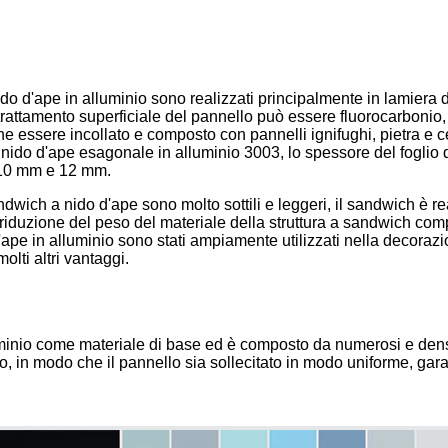
 nido d'ape in alluminio sono realizzati principalmente in lamiera 
 trattamento superficiale del pannello può essere fluorocarbonio,
he essere incollato e composto con pannelli ignifughi, pietra e 
 nido d'ape esagonale in alluminio 3003, lo spessore del foglio
, 10 mm e 12 mm.
sandwich a nido d'ape sono molto sottili e leggeri, il sandwich è r
di riduzione del peso del materiale della struttura a sandwich c
'ape in alluminio sono stati ampiamente utilizzati nella decorazion
olti altri vantaggi.
lluminio come materiale di base ed è composto da numerosi e densi
ito, in modo che il pannello sia sollecitato in modo uniforme, 